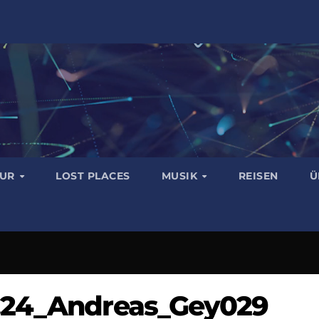
TUR
LOST PLACES
MUSIK
REISEN
Ü
.24_Andreas_Gey029