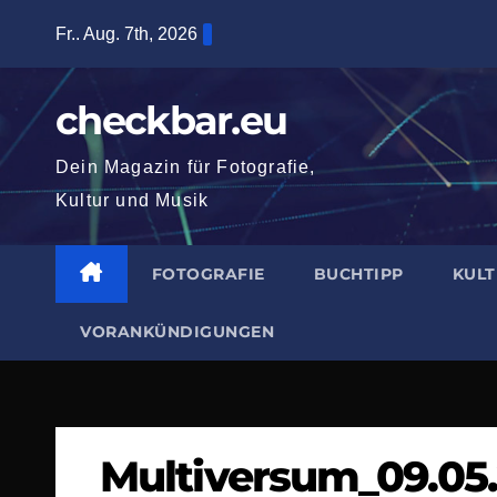
Zum
Fr.. Aug. 7th, 2026
Inhalt
springen
checkbar.eu
Dein Magazin für Fotografie,
Kultur und Musik
FOTOGRAFIE
BUCHTIPP
KUL
VORANKÜNDIGUNGEN
Multiversum_09.05