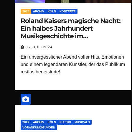
2024
ARCHIV
KÖLN
KONZERTE
Roland Kaisers magische Nacht:
Ein halbes Jahrhundert
Musikgeschichte im
RheinEnergieStadion
17. JULI 2024
Ein unvergesslicher Abend voller Hits, Emotionen
und einem legendären Künstler, der das Publikum
restlos begeisterte!
2022
ARCHIV
KÖLN
KULTUR
MUSICALS
VORANKÜNDIGUNGEN