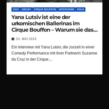
2023
ARCHIV
CIRQUE BOUFFON
INTERVIEWS
KÖLN
Yana Lutsiv ist eine der
urkomischen Ballerinas im
Cirque Bouffon – Warum sie das
deutsche Publikum so liebt
23. MAI 2023
Ein Interview mit Yana Lutsiv, die zurzeit in einer
Comedy Performance mit ihrer Partnerin Suzanne
da Cruz in der Cirque…