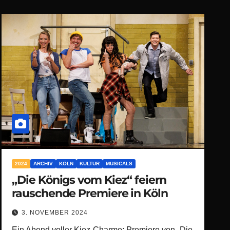
2024
ARCHIV
KÖLN
KULTUR
MUSICALS
„Die Königs vom Kiez“ feiern
rauschende Premiere in Köln
3. NOVEMBER 2024
Ein Abend voller Kiez-Charme: Premiere von „Die