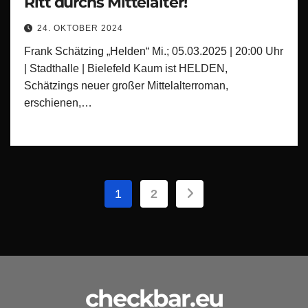
Ritt durchs Mittelalter!
24. OKTOBER 2024
Frank Schätzing „Helden“ Mi.; 05.03.2025 | 20:00 Uhr
| Stadthalle | Bielefeld Kaum ist HELDEN,
Schätzings neuer großer Mittelalterroman,
erschienen,…
Seitennummerieru
1
2
der
Beiträge
checkbar.eu