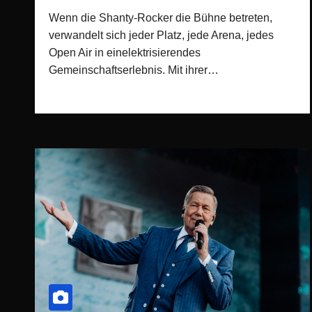
Wenn die Shanty-Rocker die Bühne betreten,
verwandelt sich jeder Platz, jede Arena, jedes
Open Air in einelektrisierendes
Gemeinschaftserlebnis. Mit ihrer…