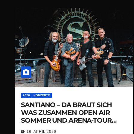
2026
KONZERTE
SANTIANO – DA BRAUT SICH
WAS ZUSAMMEN OPEN AIR
SOMMER UND ARENA-TOUR
HERBST 2026
16. APRIL 2026