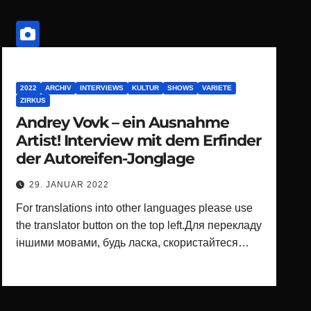
2022
ARCHIV
INTERVIEWS
KULTUR
SHOWS
VARIETE
ZIRKUS
Andrey Vovk – ein Ausnahme
Artist! Interview mit dem Erfinder
der Autoreifen-Jonglage
29. JANUAR 2022
For translations into other languages please use
the translator button on the top left.Для перекладу
іншими мовами, будь ласка, скористайтеся…