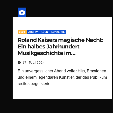
2024
ARCHIV
KÖLN
KONZERTE
Roland Kaisers magische Nacht:
Ein halbes Jahrhundert
Musikgeschichte im
RheinEnergieStadion
17. JULI 2024
Ein unvergesslicher Abend voller Hits, Emotionen
und einem legendären Künstler, der das Publikum
restlos begeisterte!