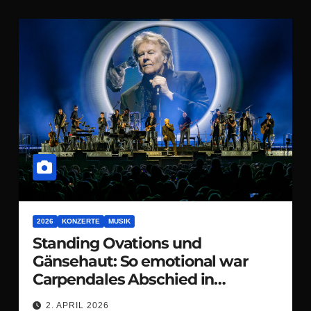
2026
KONZERTE
MUSIK
Standing Ovations und
Gänsehaut: So emotional war
Carpendales Abschied in
Dortmund
2. APRIL 2026