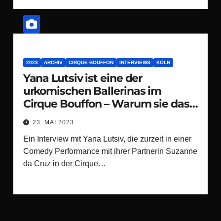
2023
ARCHIV
CIRQUE BOUFFON
INTERVIEWS
KÖLN
Yana Lutsiv ist eine der
urkomischen Ballerinas im
Cirque Bouffon – Warum sie das
deutsche Publikum so liebt
23. MAI 2023
Ein Interview mit Yana Lutsiv, die zurzeit in einer
Comedy Performance mit ihrer Partnerin Suzanne
da Cruz in der Cirque…