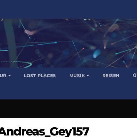
TUR
LOST PLACES
MUSIK
REISEN
Ü
Andreas_Gey157