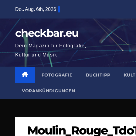
Zum
Do.. Aug. 6th, 2026
Inhalt
springen
checkbar.eu
Dein Magazin für Fotografie,
Kultur und Musik
FOTOGRAFIE
BUCHTIPP
KUL
VORANKÜNDIGUNGEN
Moulin_Rouge_Tdo