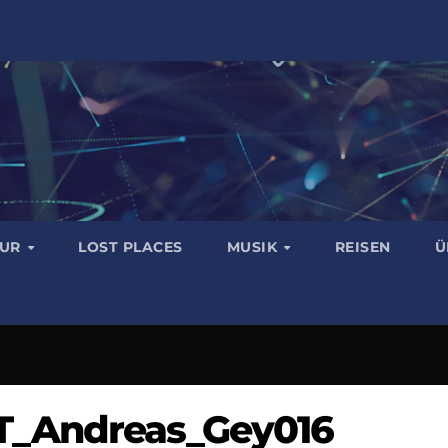
TUR
LOST PLACES
MUSIK
REISEN
Ü
T_Andreas_Gey016