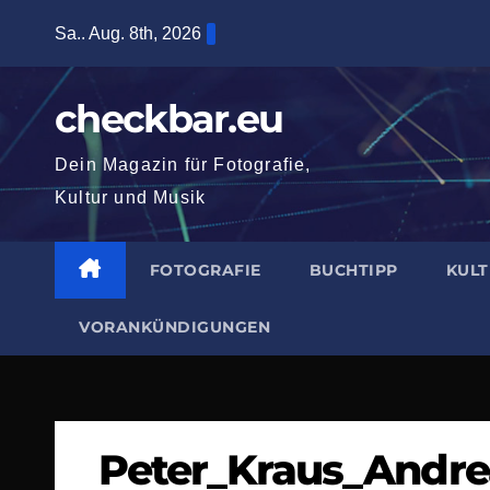
Zum
Sa.. Aug. 8th, 2026
Inhalt
springen
checkbar.eu
Dein Magazin für Fotografie,
Kultur und Musik
FOTOGRAFIE
BUCHTIPP
KUL
VORANKÜNDIGUNGEN
Peter_Kraus_Andr