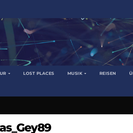
TUR
LOST PLACES
MUSIK
REISEN
Ü
eas_Gey89