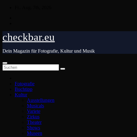
Zum
Fr.. Aug. 7th, 2026
Inhalt
springen
checkbar.eu
Dein Magazin für Fotografie, Kultur und Musik
Fotografie
Buchtipp
Kultur
Ausstellungen
Musicals
Variete
Zirkus
Theater
Shows
Museen