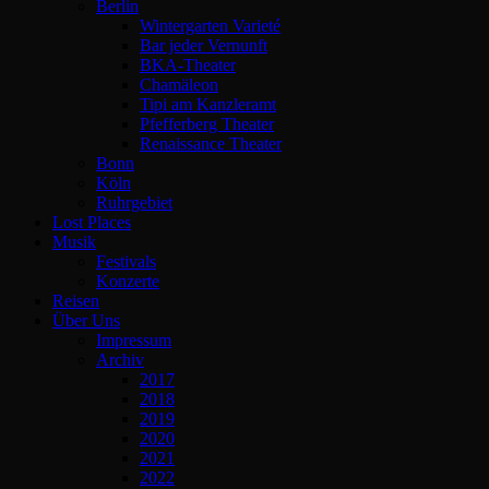
Berlin
Wintergarten Varieté
Bar jeder Vernunft
BKA-Theater
Chamäleon
Tipi am Kanzleramt
Pfefferberg Theater
Renaissance Theater
Bonn
Köln
Ruhrgebiet
Lost Places
Musik
Festivals
Konzerte
Reisen
Über Uns
Impressum
Archiv
2017
2018
2019
2020
2021
2022