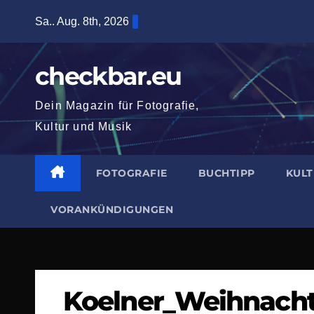
Zum
Sa.. Aug. 8th, 2026
Inhalt
springen
checkbar.eu
Dein Magazin für Fotografie,
Kultur und Musik
FOTOGRAFIE
BUCHTIPP
KUL
VORANKÜNDIGUNGEN
Koelner_Weihnacht