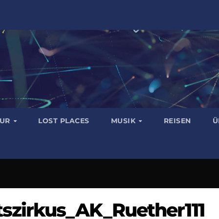
TUR
LOST PLACES
MUSIK
REISEN
Ü
szirkus_AK_Ruether111