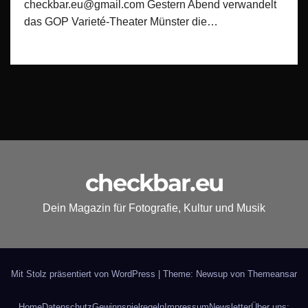
checkbar.eu@gmail.com Gestern Abend verwandelt
das GOP Varieté-Theater Münster die…
checkbar.eu
Dein Magazin für Fotografie, Kultur und Musik
Mit Stolz präsentiert von WordPress
|
Theme: Newsup von
Themeansar
Home
Datenschutz
Gewinnspielregeln
Impressum
Newsletter
Über uns: