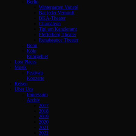
Berlin
Wintergarten Varieté
Bar jeder Vernunft
BKA-Theater
Chamäleon
Tipi am Kanzleramt
Pfefferberg Theater
Renaissance Theater
Bonn
Köln
Ruhrgebiet
Lost Places
Musik
Festivals
Konzerte
Reisen
Über Uns
Impressum
Archiv
2017
2018
2019
2020
2021
2022