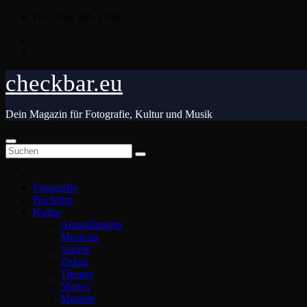
Zum
Do.. Aug. 6th, 2026
Inhalt
springen
checkbar.eu
Dein Magazin für Fotografie, Kultur und Musik
Fotografie
Buchtipp
Kultur
Ausstellungen
Musicals
Variete
Zirkus
Theater
Shows
Museen