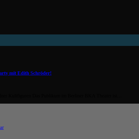
arty mit Edith Schröder!
öllner Kultfiguren Das Publikum im Berliner BKA Theater ist…
ar