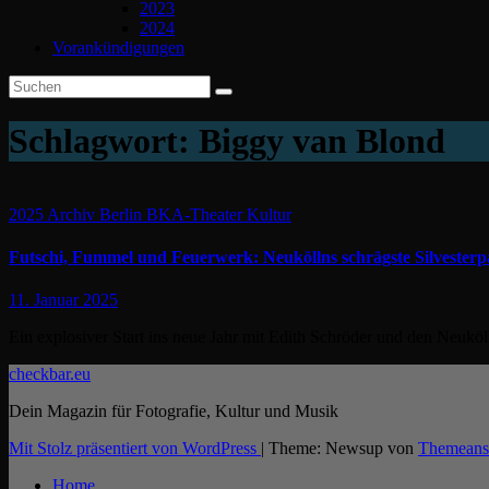
2023
2024
Vorankündigungen
Schlagwort:
Biggy van Blond
2025
Archiv
Berlin
BKA-Theater
Kultur
Futschi, Fummel und Feuerwerk: Neuköllns schrägste Silvesterp
11. Januar 2025
Ein explosiver Start ins neue Jahr mit Edith Schröder und den Neuk
checkbar.eu
Dein Magazin für Fotografie, Kultur und Musik
Mit Stolz präsentiert von WordPress
|
Theme: Newsup von
Themeans
Home