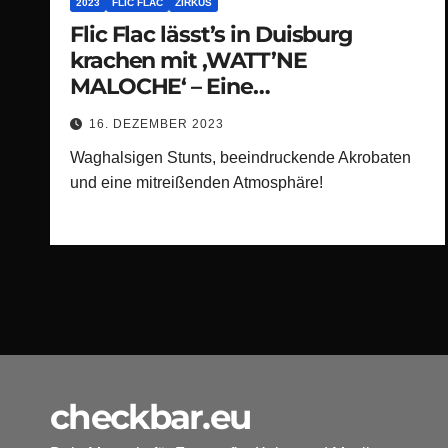
2023
FLIC FLAC
ZIRKUS
Flic Flac lässt’s in Duisburg
krachen mit ‚WATT’NE
MALOCHE‘ – Eine
atemberaubende Premiere voller
16. DEZEMBER 2023
Nervenkitzel und
Waghalsigen Stunts, beeindruckende Akrobaten
Hochspannung!“
und eine mitreißenden Atmosphäre!
checkbar.eu