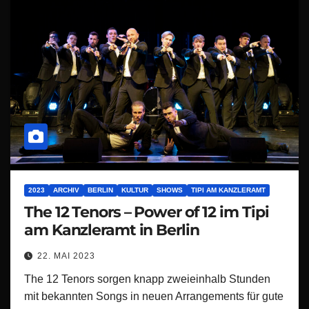
2023
ARCHIV
BERLIN
KULTUR
SHOWS
TIPI AM KANZLERAMT
The 12 Tenors – Power of 12 im Tipi
am Kanzleramt in Berlin
22. MAI 2023
The 12 Tenors sorgen knapp zweieinhalb Stunden
mit bekannten Songs in neuen Arrangements für gute