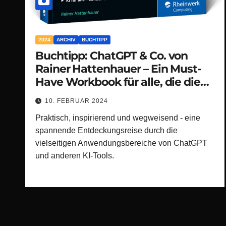
2024
ARCHIV
BUCHTIPP
Buchtipp: ChatGPT & Co. von
Rainer Hattenhauer – Ein Must-
Have Workbook für alle, die die
Welt der künstlichen Intelligenz
10. FEBRUAR 2024
erobern wollen!
Praktisch, inspirierend und wegweisend - eine
spannende Entdeckungsreise durch die
vielseitigen Anwendungsbereiche von ChatGPT
und anderen KI-Tools.