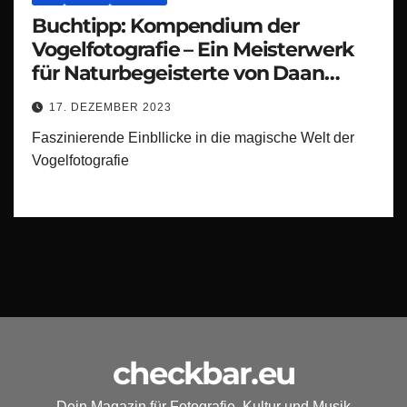
Buchtipp: Kompendium der
Vogelfotografie – Ein Meisterwerk
für Naturbegeisterte von Daan
Schoonhoven!
17. DEZEMBER 2023
Faszinierende Einbllicke in die magische Welt der
Vogelfotografie
checkbar.eu
Dein Magazin für Fotografie, Kultur und Musik