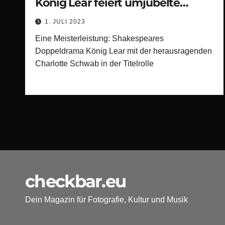
König Lear feiert umjubelte
Premiere
1. JULI 2023
Eine Meisterleistung: Shakespeares
Doppeldrama König Lear mit der herausragenden
Charlotte Schwab in der Titelrolle
checkbar.eu
Dein Magazin für Fotografie, Kultur und Musik