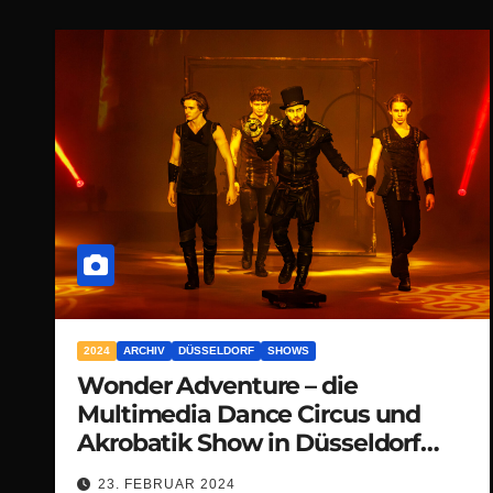
2024
ARCHIV
DÜSSELDORF
SHOWS
Wonder Adventure – die
Multimedia Dance Circus und
Akrobatik Show in Düsseldorf
entführt dich in eine Welt voller
23. FEBRUAR 2024