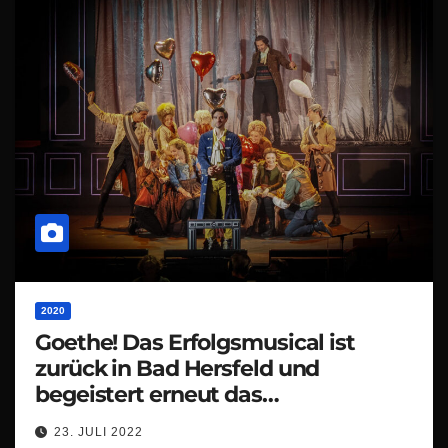
2020
Goethe! Das Erfolgsmusical ist
zurück in Bad Hersfeld und
begeistert erneut das
Festspielpublikum
23. JULI 2022