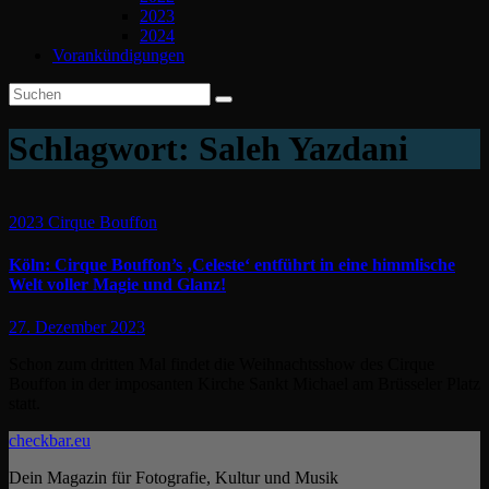
2023
2024
Vorankündigungen
Schlagwort:
Saleh Yazdani
2023
Cirque Bouffon
Köln: Cirque Bouffon’s ‚Celeste‘ entführt in eine himmlische
Welt voller Magie und Glanz!
27. Dezember 2023
Schon zum dritten Mal findet die Weihnachtsshow des Cirque
Bouffon in der imposanten Kirche Sankt Michael am Brüsseler Platz
statt.
checkbar.eu
Dein Magazin für Fotografie, Kultur und Musik