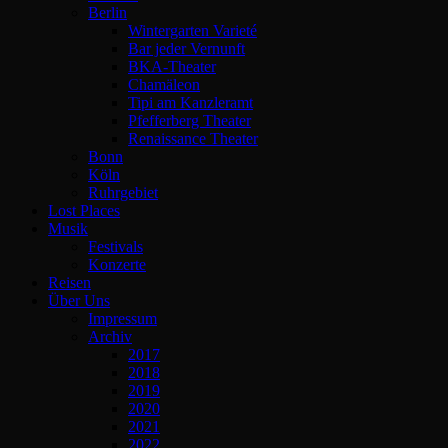
Berlin
Wintergarten Varieté
Bar jeder Vernunft
BKA-Theater
Chamäleon
Tipi am Kanzleramt
Pfefferberg Theater
Renaissance Theater
Bonn
Köln
Ruhrgebiet
Lost Places
Musik
Festivals
Konzerte
Reisen
Über Uns
Impressum
Archiv
2017
2018
2019
2020
2021
2022