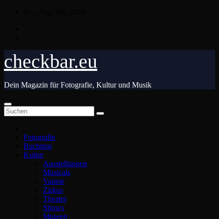
Zum
Do.. Aug. 6th, 2026
Inhalt
springen
checkbar.eu
Dein Magazin für Fotografie, Kultur und Musik
Fotografie
Buchtipp
Kultur
Ausstellungen
Musicals
Variete
Zirkus
Theater
Shows
Museen