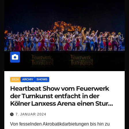
2024
ARCHIV
SHOWS
Heartbeat Show vom Feuerwerk
der Turnkunst entfacht in der
Kölner Lanxess Arena einen Sturm
der Begeisterung!
7. JANUAR 2024
Von fesselnden Akrobatikdarbietungen bis hin zu