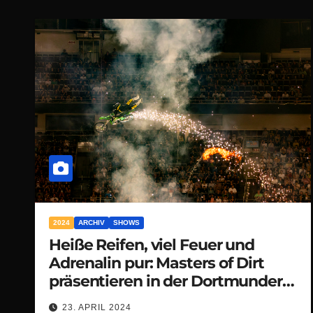
2024
ARCHIV
SHOWS
Heiße Reifen, viel Feuer und
Adrenalin pur: Masters of Dirt
präsentieren in der Dortmunder
Westfalenhalle jede Menge
23. APRIL 2024