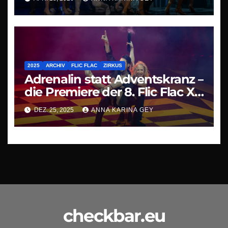
2025
ARCHIV
FLIC FLAC
ZIRKUS
Adrenalin statt Adventskranz –
die Premiere der 8. Flic Flac X-
Mas Show in Duisburg
DEZ. 25, 2025
ANNA KARINA GEY
checkbar.eu