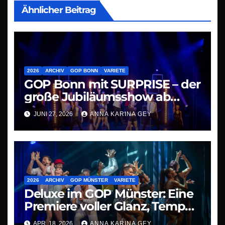
Ähnlicher Beitrag
2026
ARCHIV
GOP BONN
VARIETE
GOP Bonn mit SURPRISE – der
große Jubiläumsshow ab
09.07.26
JUNI 27, 2026
ANNA KARINA GEY
2026
ARCHIV
GOP MÜNSTER
VARIETE
Deluxe im GOP Münster: Eine
Premiere voller Glanz, Tempo
und Staunen
APR. 18, 2026
ANNA KARINA GEY