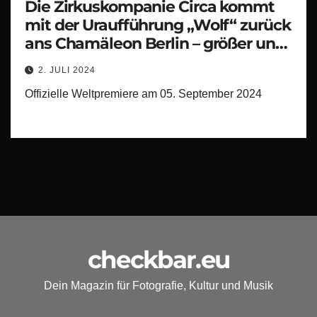
Die Zirkuskompanie Circa kommt
mit der Uraufführung „Wolf“ zurück
ans Chamäleon Berlin – größer und
entschlossener als je zuvor
2. JULI 2024
Offizielle Weltpremiere am 05. September 2024
checkbar.eu
Dein Magazin für Fotografie, Kultur und Musik