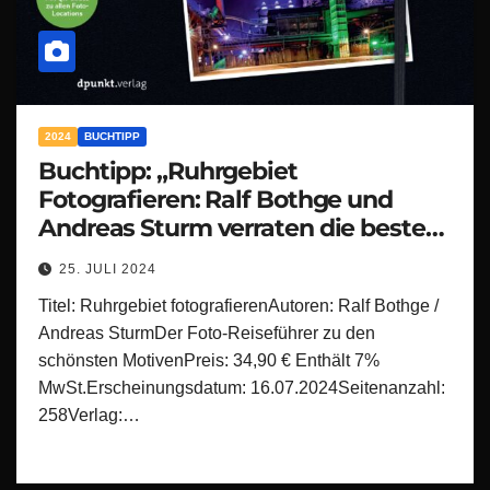
2024
BUCHTIPP
Buchtipp: „Ruhrgebiet
Fotografieren: Ralf Bothge und
Andreas Sturm verraten die besten
Hotspots für spannende Bilder!“
25. JULI 2024
Titel: Ruhrgebiet fotografierenAutoren: Ralf Bothge /
Andreas SturmDer Foto-Reiseführer zu den
schönsten MotivenPreis: 34,90 € Enthält 7%
MwSt.Erscheinungsdatum: 16.07.2024Seitenanzahl:
258Verlag:…