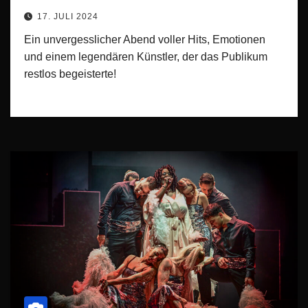
RheinEnergieStadion
17. JULI 2024
Ein unvergesslicher Abend voller Hits, Emotionen
und einem legendären Künstler, der das Publikum
restlos begeisterte!