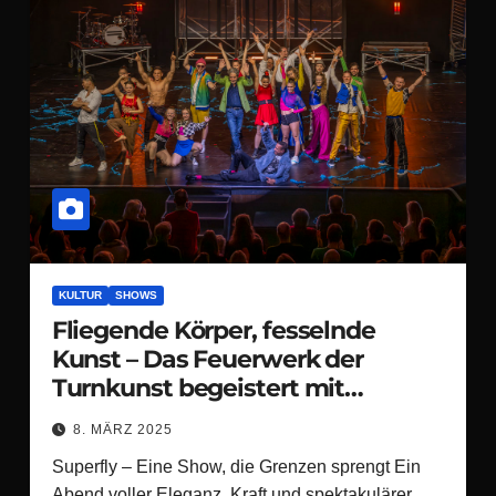
KULTUR
SHOWS
Fliegende Körper, fesselnde
Kunst – Das Feuerwerk der
Turnkunst begeistert mit
Superfly Osnabrück!
8. MÄRZ 2025
Superfly – Eine Show, die Grenzen sprengt Ein
Abend voller Eleganz, Kraft und spektakulärer