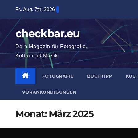
Zum
Fr.. Aug. 7th, 2026
Inhalt
springen
checkbar.eu
Dein Magazin für Fotografie,
Kultur und Musik
FOTOGRAFIE
BUCHTIPP
KUL
VORANKÜNDIGUNGEN
Monat:
März 2025