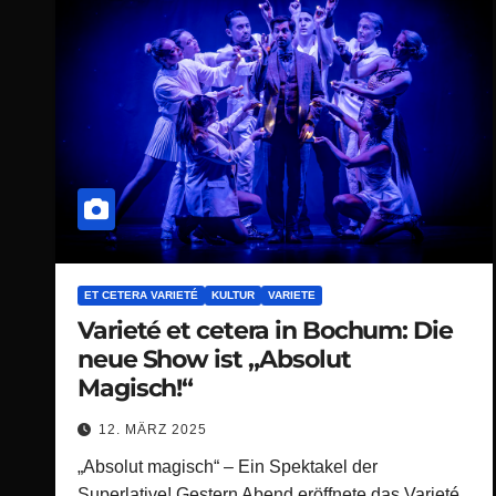
ET CETERA VARIETÉ
KULTUR
VARIETE
Varieté et cetera in Bochum: Die
neue Show ist „Absolut
Magisch!“
12. MÄRZ 2025
„Absolut magisch“ – Ein Spektakel der
Superlative! Gestern Abend eröffnete das Varieté