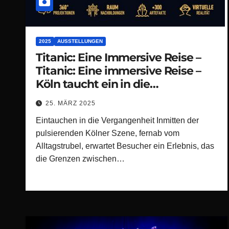
2025
AUSSTELLUNGEN
Titanic: Eine Immersive Reise –
Titanic: Eine immersive Reise –
Köln taucht ein in die
spektakuläre Welt der Titanic
25. MÄRZ 2025
Eintauchen in die Vergangenheit Inmitten der
pulsierenden Kölner Szene, fernab vom
Alltagstrubel, erwartet Besucher ein Erlebnis, das
die Grenzen zwischen…