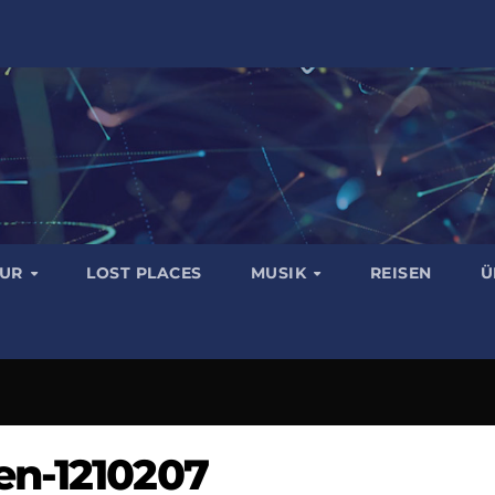
TUR
LOST PLACES
MUSIK
REISEN
Ü
en-1210207