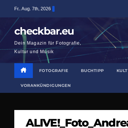
Zum
Fr.. Aug. 7th, 2026
Inhalt
springen
checkbar.eu
Dein Magazin für Fotografie,
Kultur und Musik
FOTOGRAFIE
BUCHTIPP
KUL
VORANKÜNDIGUNGEN
ALIVE!_Foto_Andr