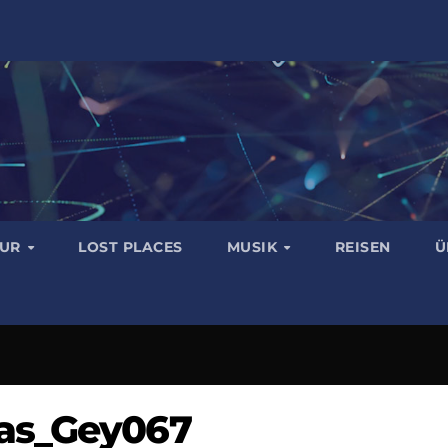
TUR
LOST PLACES
MUSIK
REISEN
Ü
eas_Gey067