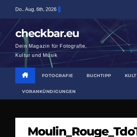
Zum
Do.. Aug. 6th, 2026
Inhalt
springen
checkbar.eu
Dein Magazin für Fotografie,
Kultur und Musik
FOTOGRAFIE
BUCHTIPP
KUL
VORANKÜNDIGUNGEN
Moulin_Rouge_Tdo