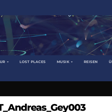
TUR
LOST PLACES
MUSIK
REISEN
Ü
T_Andreas_Gey003