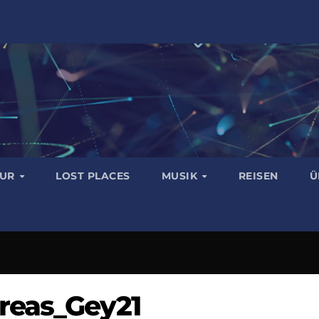
TUR
LOST PLACES
MUSIK
REISEN
Ü
eas_Gey21