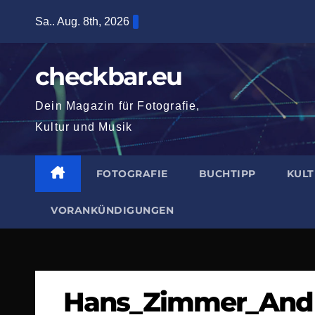
Zum
Sa.. Aug. 8th, 2026
Inhalt
springen
checkbar.eu
Dein Magazin für Fotografie,
Kultur und Musik
FOTOGRAFIE
BUCHTIPP
KUL
VORANKÜNDIGUNGEN
Hans_Zimmer_Andr