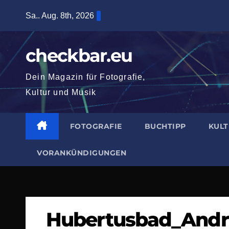
Zum
Sa.. Aug. 8th, 2026
Inhalt
springen
checkbar.eu
Dein Magazin für Fotografie,
Kultur und Musik
FOTOGRAFIE
BUCHTIPP
KUL
VORANKÜNDIGUNGEN
Hubertusbad_Andr