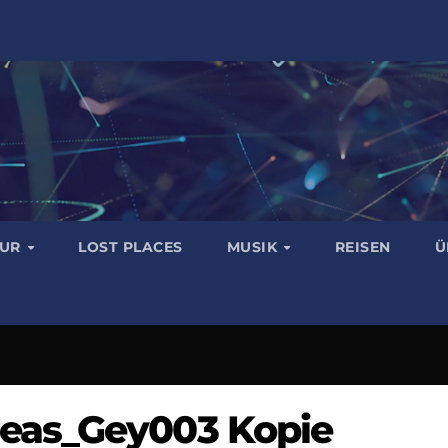
TUR
LOST PLACES
MUSIK
REISEN
Ü
eas_Gey003 Kopie