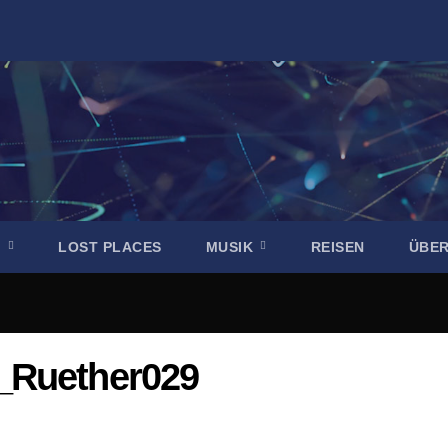
R
LOST PLACES
MUSIK
REISEN
ÜBE
_Ruether029