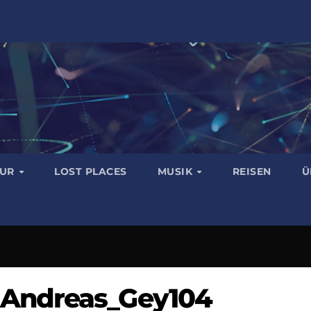
TUR
LOST PLACES
MUSIK
REISEN
Ü
Andreas_Gey104