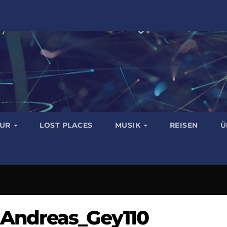
TUR
LOST PLACES
MUSIK
REISEN
Ü
Andreas_Gey110