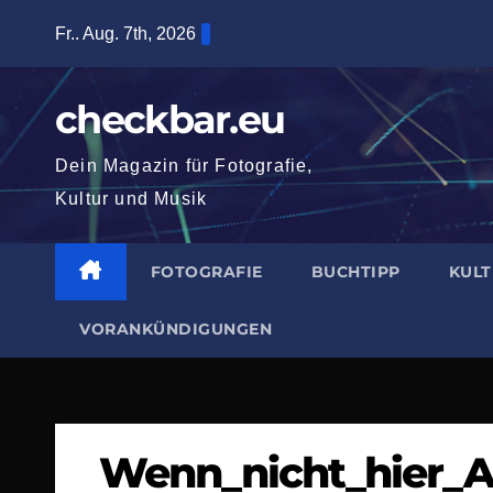
Zum
Fr.. Aug. 7th, 2026
Inhalt
springen
checkbar.eu
Dein Magazin für Fotografie,
Kultur und Musik
FOTOGRAFIE
BUCHTIPP
KUL
VORANKÜNDIGUNGEN
Wenn_nicht_hier_