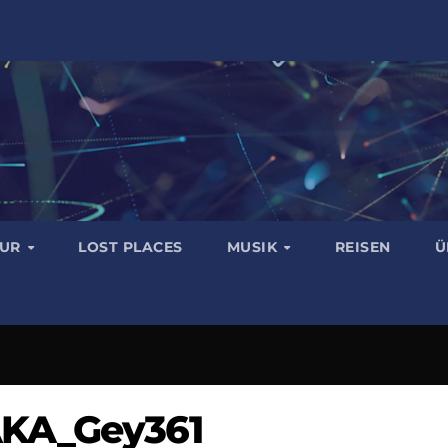
TUR
LOST PLACES
MUSIK
REISEN
Ü
AKA_Gey361