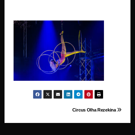
Beitragsnavigation
Circus Olha Rezekina