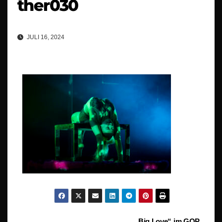
ther030
JULI 16, 2024
„Big Love“ im GOP