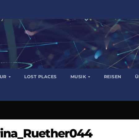
TUR
LOST PLACES
MUSIK
REISEN
Ü
rina_Ruether044