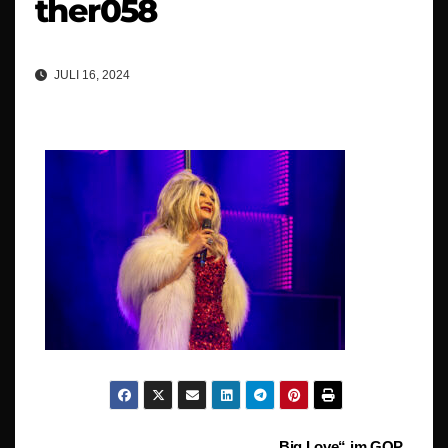
ther058
JULI 16, 2024
„Big Love“ im GOP