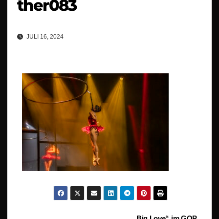
ther083
JULI 16, 2024
„Big Love“ im GOP