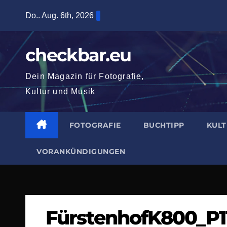
Zum
Do.. Aug. 6th, 2026
Inhalt
springen
checkbar.eu
Dein Magazin für Fotografie,
Kultur und Musik
FOTOGRAFIE
BUCHTIPP
KUL
VORANKÜNDIGUNGEN
FürstenhofK800_P1