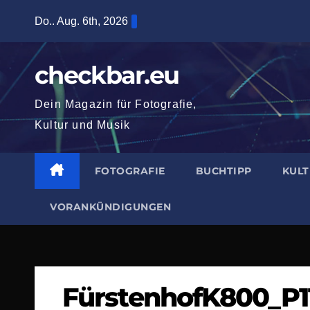
Zum
Do.. Aug. 6th, 2026
Inhalt
springen
checkbar.eu
Dein Magazin für Fotografie,
Kultur und Musik
FOTOGRAFIE
BUCHTIPP
KUL
VORANKÜNDIGUNGEN
FürstenhofK800_P1