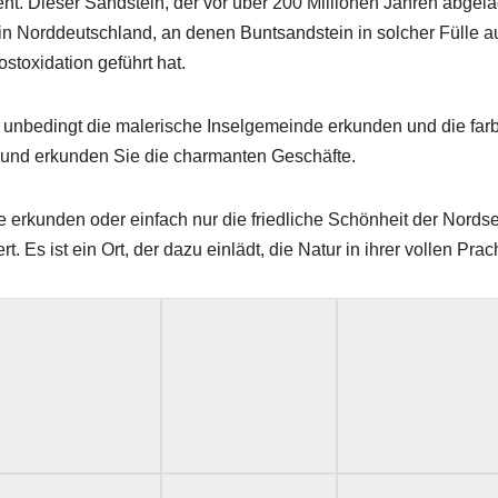
ht. Dieser Sandstein, der vor über 200 Millionen Jahren abgelag
in Norddeutschland, an denen Buntsandstein in solcher Fülle auf
stoxidation geführt hat.
unbedingt die malerische Inselgemeinde erkunden und die farb
s und erkunden Sie die charmanten Geschäfte.
 erkunden oder einfach nur die friedliche Schönheit der Nords
. Es ist ein Ort, der dazu einlädt, die Natur in ihrer vollen Pr