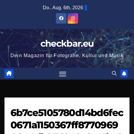
Zum
Do.. Aug. 6th, 2026
Inhalt
springen
checkbar.eu
Dein Magazin für Fotografie, Kultur und Musik
6b7ce5105780d14bd6fec
0671a1150367ff8770969