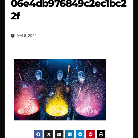
06e4db976849c2ec1bc2
2f
MAI 8, 2024