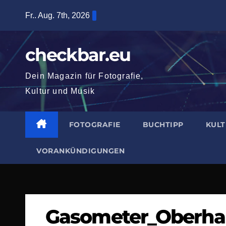
Zum
Fr.. Aug. 7th, 2026
Inhalt
springen
checkbar.eu
Dein Magazin für Fotografie,
Kultur und Musik
FOTOGRAFIE
BUCHTIPP
KUL
VORANKÜNDIGUNGEN
Gasometer_Oberha