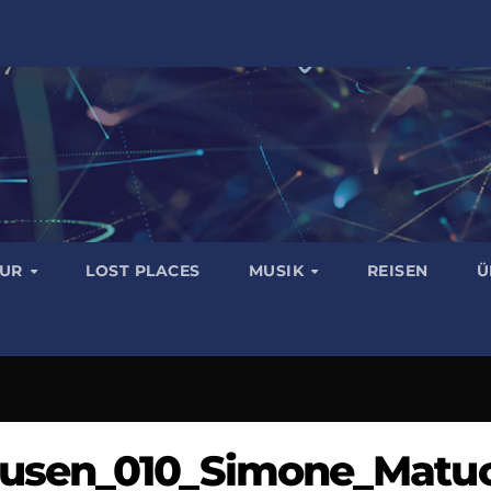
TUR
LOST PLACES
MUSIK
REISEN
Ü
usen_010_Simone_Matuc