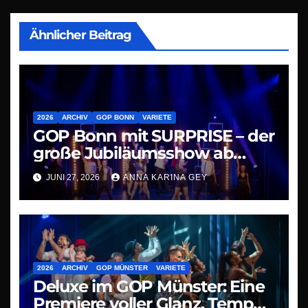
Ähnlicher Beitrag
2026
ARCHIV
GOP BONN
VARIETE
GOP Bonn mit SURPRISE – der
große Jubiläumsshow ab
09.07.26
JUNI 27, 2026
ANNA KARINA GEY
2026
ARCHIV
GOP MÜNSTER
VARIETE
Deluxe im GOP Münster: Eine
Premiere voller Glanz, Tempo