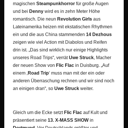
magischen
Steampunkhorror
für große Augen
und bei
Denny
wird es in zehn Meter Höhe
romantisch. Die neun
Revolution Girls
aus
Lateinamerika heizen mit ekstatischen Rhythmen
ein und die aus China stammenden
14 Dezhous
zeigen wie viel Action mit Diabolos und Reifen
drin ist. „Das sind wirklich nur einige Highlights
unseres Road Trips“, verrät
Uwe Struck
, Macher
der neuen Show von
Flic Flac
in Duisburg. „Auf
einem ‚
Road Trip
‘ muss man mit der ein oder
anderen Überraschung rechnen und wir sind noch
an einigen dran“, so
Uwe Struck
weiter.
Gleich um die Ecke setzt
Flic Flac
auf Kult und
präsentiert seine
13. X-MASS SHOW
in
Dortmund
. Vor Deutschlands größter und