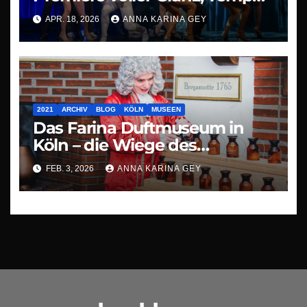
und Staunen
APR. 18, 2026
ANNA KARINA GEY
2021
ARCHIV
BLOG
KÖLN
MUSEEN
Das Farina Duftmuseum in
Köln – die Wiege des
modernen Parfüms
FEB. 3, 2026
ANNA KARINA GEY