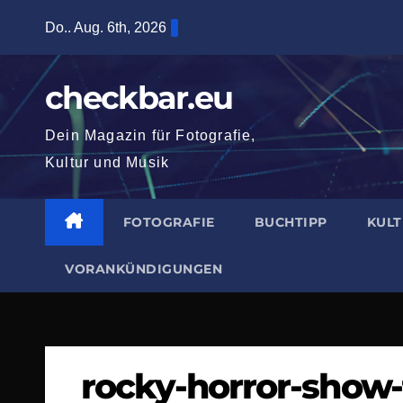
Zum
Do.. Aug. 6th, 2026
Inhalt
springen
checkbar.eu
Dein Magazin für Fotografie,
Kultur und Musik
FOTOGRAFIE
BUCHTIPP
KUL
VORANKÜNDIGUNGEN
rocky-horror-show-