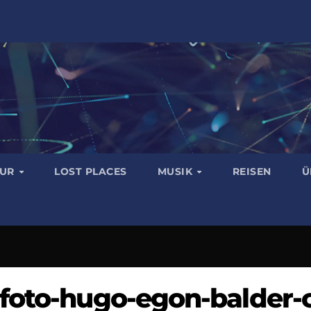
TUR
LOST PLACES
MUSIK
REISEN
Ü
foto-hugo-egon-balder-c