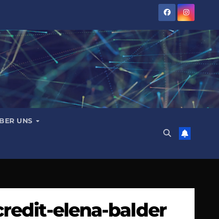
BER UNS
redit-elena-balder