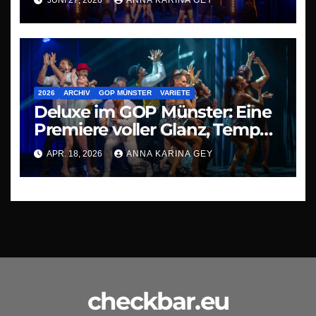
2026
ARCHIV
GOP MÜNSTER
VARIETE
Deluxe im GOP Münster: Eine
Premiere voller Glanz, Tempo
und Staunen
APR. 18, 2026
ANNA KARINA GEY
checkbar.eu