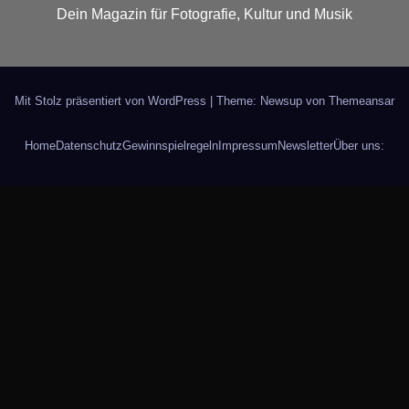
Dein Magazin für Fotografie, Kultur und Musik
Mit Stolz präsentiert von WordPress
|
Theme: Newsup von
Themeansar
Home
Datenschutz
Gewinnspielregeln
Impressum
Newsletter
Über uns: