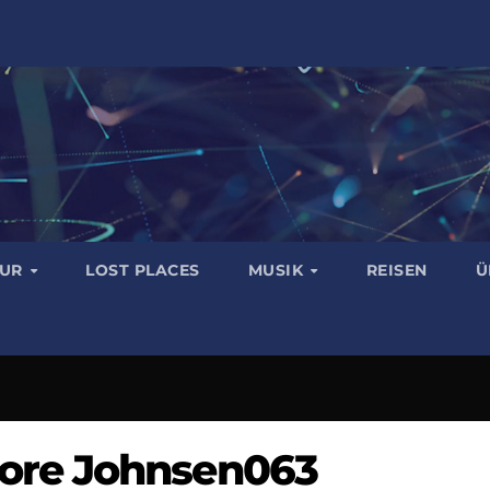
TUR
LOST PLACES
MUSIK
REISEN
Ü
re Johnsen063