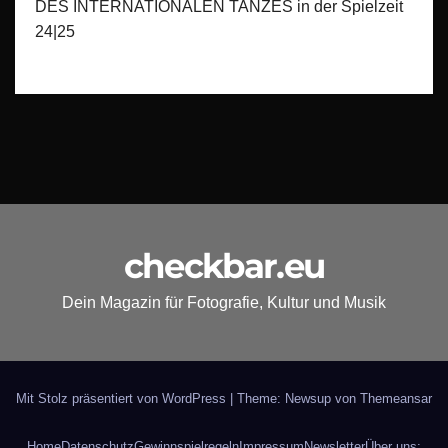
DES INTERNATIONALEN TANZES in der Spielzeit
24|25
checkbar.eu
Dein Magazin für Fotografie, Kultur und Musik
Mit Stolz präsentiert von WordPress
|
Theme: Newsup von
Themeansar
Home
Datenschutz
Gewinnspielregeln
Impressum
Newsletter
Über uns: