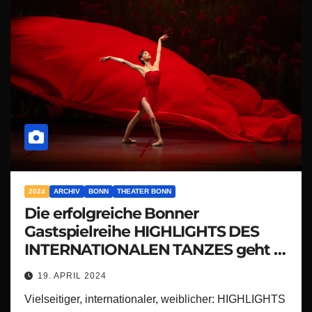
2024
ARCHIV
BONN
THEATER BONN
Die erfolgreiche Bonner
Gastspielreihe HIGHLIGHTS DES
INTERNATIONALEN TANZES geht in
eine neue Spielzeit
19. APRIL 2024
Vielseitiger, internationaler, weiblicher: HIGHLIGHTS