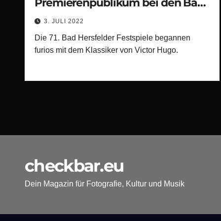
Premierenpublikum bei den Bad
Hersfelder Festspielen
3. JULI 2022
Die 71. Bad Hersfelder Festspiele begannen
furios mit dem Klassiker von Victor Hugo.
checkbar.eu
Dein Magazin für Fotografie, Kultur und Musik