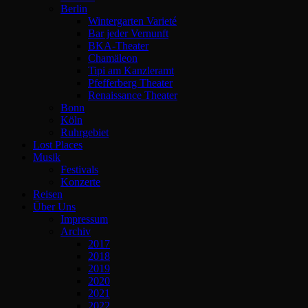
Berlin
Wintergarten Varieté
Bar jeder Vernunft
BKA-Theater
Chamäleon
Tipi am Kanzleramt
Pfefferberg Theater
Renaissance Theater
Bonn
Köln
Ruhrgebiet
Lost Places
Musik
Festivals
Konzerte
Reisen
Über Uns
Impressum
Archiv
2017
2018
2019
2020
2021
2022