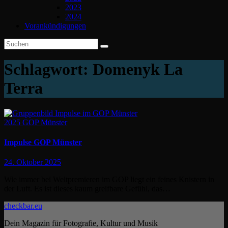
2023
2024
Vorankündigungen
Schlagwort:
Domenyk La
Terra
2025
GOP Münster
Impulse GOP Münster
24. Oktober 2025
Wie immer bei Weltpremieren im GOP liegt ein feines Knistern in
der Luft. Es ist dieses kaum greifbare Gefühl, das…
checkbar.eu
Dein Magazin für Fotografie, Kultur und Musik