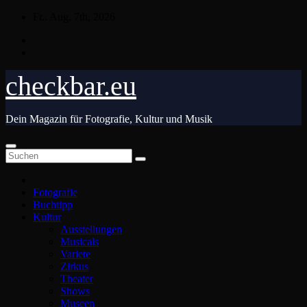
Zum
Fr.. Aug. 7th, 2026
Inhalt
springen
checkbar.eu
Dein Magazin für Fotografie, Kultur und Musik
Fotografie
Buchtipp
Kultur
Ausstellungen
Musicals
Variete
Zirkus
Theater
Shows
Museen